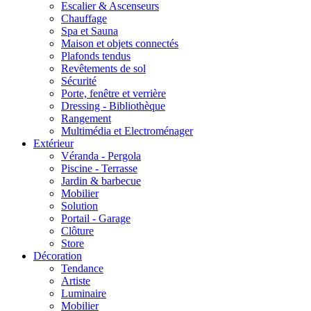
Escalier & Ascenseurs
Chauffage
Spa et Sauna
Maison et objets connectés
Plafonds tendus
Revêtements de sol
Sécurité
Porte, fenêtre et verrière
Dressing - Bibliothèque
Rangement
Multimédia et Electroménager
Extérieur
Véranda - Pergola
Piscine - Terrasse
Jardin & barbecue
Mobilier
Solution
Portail - Garage
Clôture
Store
Décoration
Tendance
Artiste
Luminaire
Mobilier