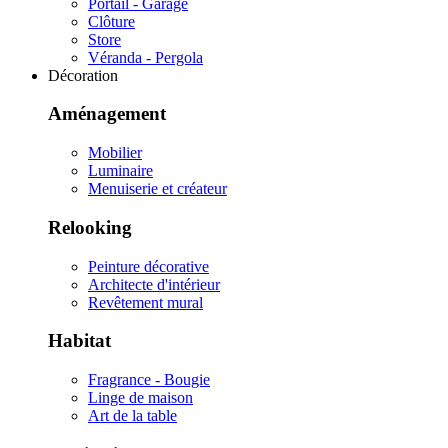
Portail - Garage
Clôture
Store
Véranda - Pergola
Décoration
Aménagement
Mobilier
Luminaire
Menuiserie et créateur
Relooking
Peinture décorative
Architecte d'intérieur
Revêtement mural
Habitat
Fragrance - Bougie
Linge de maison
Art de la table