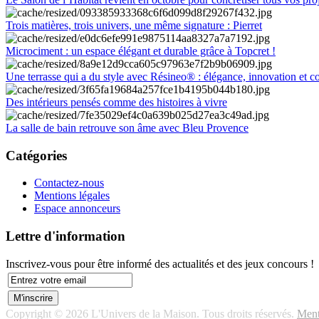
Trois matières, trois univers, une même signature : Pierret
Microciment : un espace élégant et durable grâce à Topcret !
Une terrasse qui a du style avec Résineo® : élégance, innovation et c
Des intérieurs pensés comme des histoires à vivre
La salle de bain retrouve son âme avec Bleu Provence
Catégories
Contactez-nous
Mentions légales
Espace annonceurs
Lettre d'information
Inscrivez-vous pour être informé des actualités et des jeux concours !
Copyright © 2026 L'Univers de la Maison. Tous droits réservés.
Ment