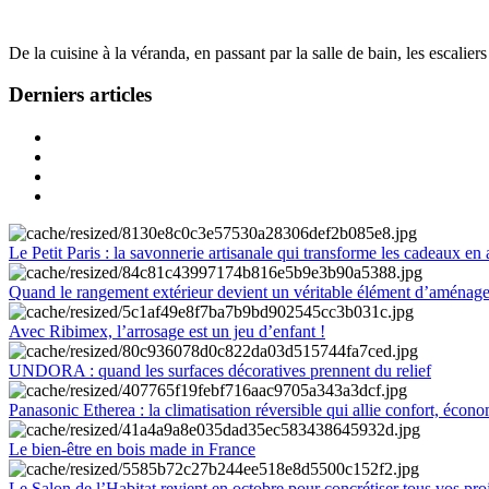
De la cuisine à la véranda, en passant par la salle de bain, les escalier
Derniers articles
Le Petit Paris : la savonnerie artisanale qui transforme les cadeaux en 
Quand le rangement extérieur devient un véritable élément d’aménag
Avec Ribimex, l’arrosage est un jeu d’enfant !
UNDORA : quand les surfaces décoratives prennent du relief
Panasonic Etherea : la climatisation réversible qui allie confort, économ
Le bien-être en bois made in France
Le Salon de l’Habitat revient en octobre pour concrétiser tous vos pro