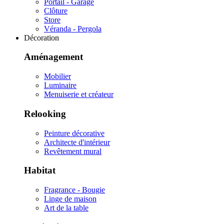
Portail - Garage
Clôture
Store
Véranda - Pergola
Décoration
Aménagement
Mobilier
Luminaire
Menuiserie et créateur
Relooking
Peinture décorative
Architecte d'intérieur
Revêtement mural
Habitat
Fragrance - Bougie
Linge de maison
Art de la table