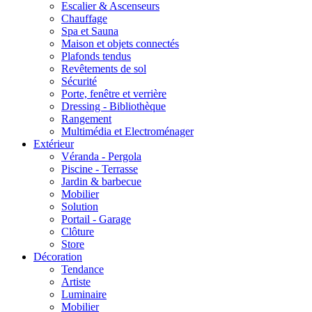
Escalier & Ascenseurs
Chauffage
Spa et Sauna
Maison et objets connectés
Plafonds tendus
Revêtements de sol
Sécurité
Porte, fenêtre et verrière
Dressing - Bibliothèque
Rangement
Multimédia et Electroménager
Extérieur
Véranda - Pergola
Piscine - Terrasse
Jardin & barbecue
Mobilier
Solution
Portail - Garage
Clôture
Store
Décoration
Tendance
Artiste
Luminaire
Mobilier