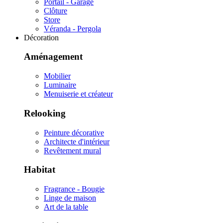
Portail - Garage
Clôture
Store
Véranda - Pergola
Décoration
Aménagement
Mobilier
Luminaire
Menuiserie et créateur
Relooking
Peinture décorative
Architecte d'intérieur
Revêtement mural
Habitat
Fragrance - Bougie
Linge de maison
Art de la table