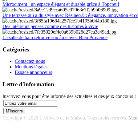
Microciment : un espace élégant et durable grâce à Topcret !
Une terrasse qui a du style avec Résineo® : élégance, innovation et c
Des intérieurs pensés comme des histoires à vivre
La salle de bain retrouve son âme avec Bleu Provence
Catégories
Contactez-nous
Mentions légales
Espace annonceurs
Lettre d'information
Inscrivez-vous pour être informé des actualités et des jeux concours !
Copyright © 2026 L'Univers de la Maison. Tous droits réservés.
Ment