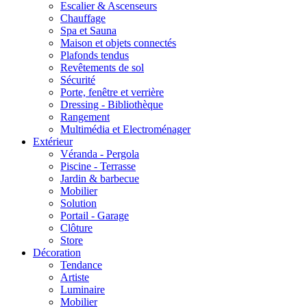
Escalier & Ascenseurs
Chauffage
Spa et Sauna
Maison et objets connectés
Plafonds tendus
Revêtements de sol
Sécurité
Porte, fenêtre et verrière
Dressing - Bibliothèque
Rangement
Multimédia et Electroménager
Extérieur
Véranda - Pergola
Piscine - Terrasse
Jardin & barbecue
Mobilier
Solution
Portail - Garage
Clôture
Store
Décoration
Tendance
Artiste
Luminaire
Mobilier