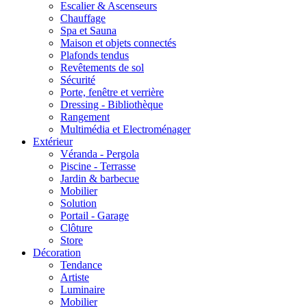
Escalier & Ascenseurs
Chauffage
Spa et Sauna
Maison et objets connectés
Plafonds tendus
Revêtements de sol
Sécurité
Porte, fenêtre et verrière
Dressing - Bibliothèque
Rangement
Multimédia et Electroménager
Extérieur
Véranda - Pergola
Piscine - Terrasse
Jardin & barbecue
Mobilier
Solution
Portail - Garage
Clôture
Store
Décoration
Tendance
Artiste
Luminaire
Mobilier