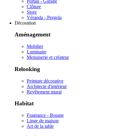
Portail - Garage
Clôture
Store
Véranda - Pergola
Décoration
Aménagement
Mobilier
Luminaire
Menuiserie et créateur
Relooking
Peinture décorative
Architecte d'intérieur
Revêtement mural
Habitat
Fragrance - Bougie
Linge de maison
Art de la table