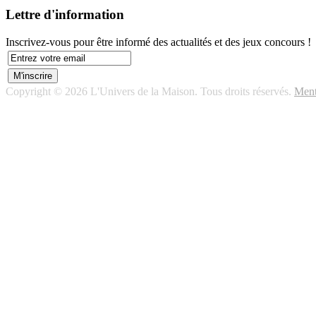
Lettre d'information
Inscrivez-vous pour être informé des actualités et des jeux concours !
Copyright © 2026 L'Univers de la Maison. Tous droits réservés.
Ment