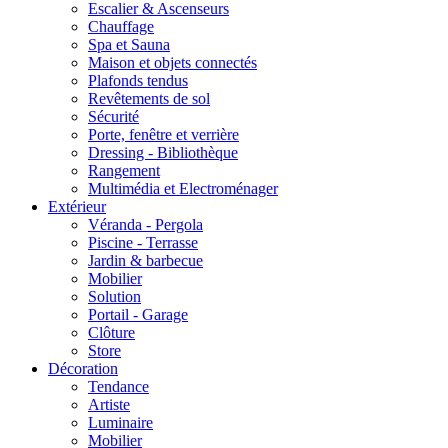
Escalier & Ascenseurs
Chauffage
Spa et Sauna
Maison et objets connectés
Plafonds tendus
Revêtements de sol
Sécurité
Porte, fenêtre et verrière
Dressing - Bibliothèque
Rangement
Multimédia et Electroménager
Extérieur
Véranda - Pergola
Piscine - Terrasse
Jardin & barbecue
Mobilier
Solution
Portail - Garage
Clôture
Store
Décoration
Tendance
Artiste
Luminaire
Mobilier