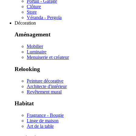
Portail - Garage
Clôture
Store
Véranda - Pergola
Décoration
Aménagement
Mobilier
Luminaire
Menuiserie et créateur
Relooking
Peinture décorative
Architecte d'intérieur
Revêtement mural
Habitat
Fragrance - Bougie
Linge de maison
Art de la table