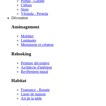
Portail - Garage
Clôture
Store
Véranda - Pergola
Décoration
Aménagement
Mobilier
Luminaire
Menuiserie et créateur
Relooking
Peinture décorative
Architecte d'intérieur
Revêtement mural
Habitat
Fragrance - Bougie
Linge de maison
Art de la table