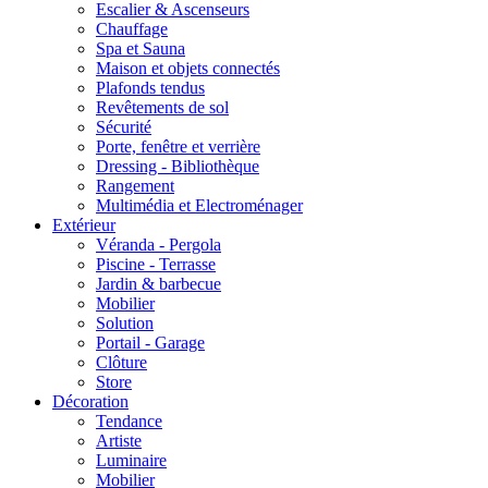
Escalier & Ascenseurs
Chauffage
Spa et Sauna
Maison et objets connectés
Plafonds tendus
Revêtements de sol
Sécurité
Porte, fenêtre et verrière
Dressing - Bibliothèque
Rangement
Multimédia et Electroménager
Extérieur
Véranda - Pergola
Piscine - Terrasse
Jardin & barbecue
Mobilier
Solution
Portail - Garage
Clôture
Store
Décoration
Tendance
Artiste
Luminaire
Mobilier