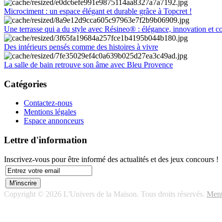
Microciment : un espace élégant et durable grâce à Topcret !
Une terrasse qui a du style avec Résineo® : élégance, innovation et c
Des intérieurs pensés comme des histoires à vivre
La salle de bain retrouve son âme avec Bleu Provence
Catégories
Contactez-nous
Mentions légales
Espace annonceurs
Lettre d'information
Inscrivez-vous pour être informé des actualités et des jeux concours !
Copyright © 2026 L'Univers de la Maison. Tous droits réservés.
Ment