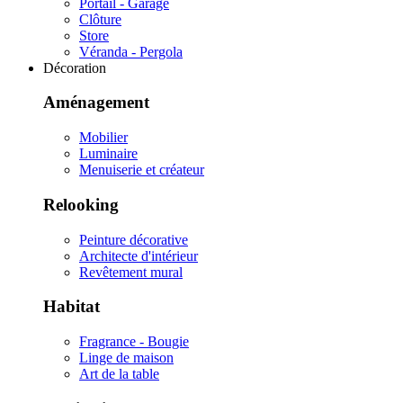
Portail - Garage
Clôture
Store
Véranda - Pergola
Décoration
Aménagement
Mobilier
Luminaire
Menuiserie et créateur
Relooking
Peinture décorative
Architecte d'intérieur
Revêtement mural
Habitat
Fragrance - Bougie
Linge de maison
Art de la table