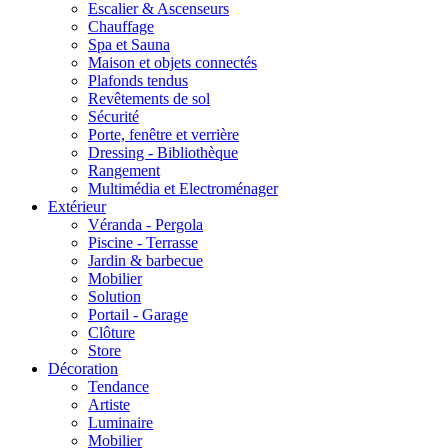
Escalier & Ascenseurs
Chauffage
Spa et Sauna
Maison et objets connectés
Plafonds tendus
Revêtements de sol
Sécurité
Porte, fenêtre et verrière
Dressing - Bibliothèque
Rangement
Multimédia et Electroménager
Extérieur
Véranda - Pergola
Piscine - Terrasse
Jardin & barbecue
Mobilier
Solution
Portail - Garage
Clôture
Store
Décoration
Tendance
Artiste
Luminaire
Mobilier