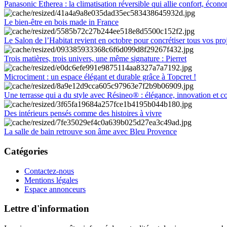
Panasonic Etherea : la climatisation réversible qui allie confort, économ
Le bien-être en bois made in France
Le Salon de l’Habitat revient en octobre pour concrétiser tous vos pro
Trois matières, trois univers, une même signature : Pierret
Microciment : un espace élégant et durable grâce à Topcret !
Une terrasse qui a du style avec Résineo® : élégance, innovation et c
Des intérieurs pensés comme des histoires à vivre
La salle de bain retrouve son âme avec Bleu Provence
Catégories
Contactez-nous
Mentions légales
Espace annonceurs
Lettre d'information