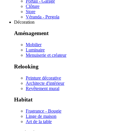
Portail - Garage
Clôture
Store
Véranda - Pergola
Décoration
Aménagement
Mobilier
Luminaire
Menuiserie et créateur
Relooking
Peinture décorative
Architecte d'intérieur
Revêtement mural
Habitat
Fragrance - Bougie
Linge de maison
Art de la table