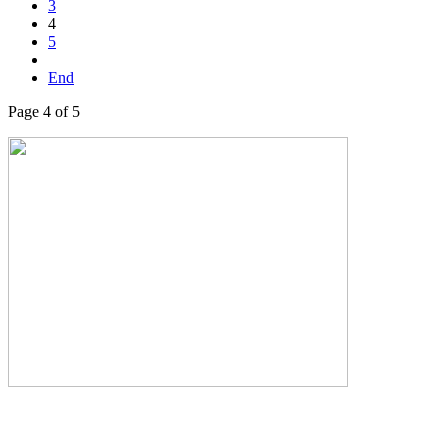
3
4
5
End
Page 4 of 5