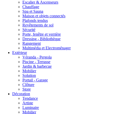
Escalier & Ascenseurs
Chauffage
Spa et Sauna
Maison et objets connectés
Plafonds tendus
Revêtements de sol
Sécurité
Porte, fenêtre et verrière
Dressing - Bibliothèque
Rangement
Multimédia et Electroménager
Extérieur
Véranda - Pergola
Piscine - Terrasse
Jardin & barbecue
Mobilier
Solution
Portail - Garage
Clôture
Store
Décoration
Tendance
Artiste
Luminaire
Mobilier