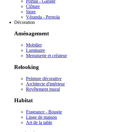
Portail - Garage
Clôture
Store
Véranda - Pergola
Décoration
Aménagement
Mobilier
Luminaire
Menuiserie et créateur
Relooking
Peinture décorative
Architecte d'intérieur
Revêtement mural
Habitat
Fragrance - Bougie
Linge de maison
Art de la table