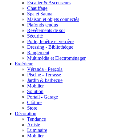
Escalier & Ascenseurs
Chauffage
Spa et Sauna
Maison et objets connectés
Plafonds tendus
Revêtements de sol
Sécurité
Porte, fenêtre et verrière
Dressing - Bibliothèque
Rangement
Multimédia et Electroménager
Extérieur
Véranda - Pergola
Piscine - Terrasse
Jardin & barbecue
Mobilier
Solution
Portail - Garage
Clôture
Store
Décoration
Tendance
Artiste
Luminaire
Mobilier