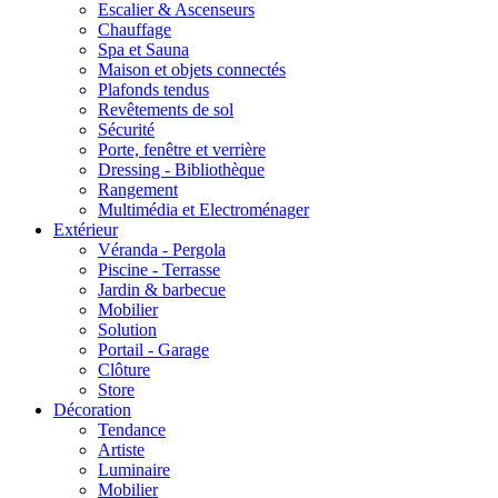
Escalier & Ascenseurs
Chauffage
Spa et Sauna
Maison et objets connectés
Plafonds tendus
Revêtements de sol
Sécurité
Porte, fenêtre et verrière
Dressing - Bibliothèque
Rangement
Multimédia et Electroménager
Extérieur
Véranda - Pergola
Piscine - Terrasse
Jardin & barbecue
Mobilier
Solution
Portail - Garage
Clôture
Store
Décoration
Tendance
Artiste
Luminaire
Mobilier