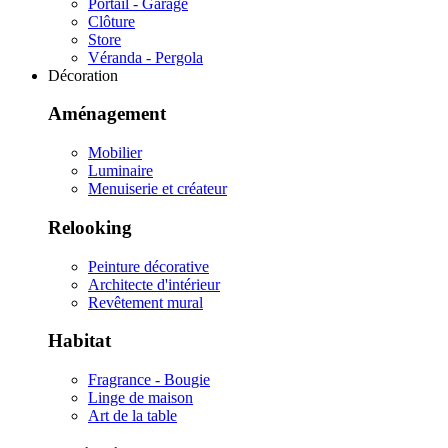
Portail - Garage
Clôture
Store
Véranda - Pergola
Décoration
Aménagement
Mobilier
Luminaire
Menuiserie et créateur
Relooking
Peinture décorative
Architecte d'intérieur
Revêtement mural
Habitat
Fragrance - Bougie
Linge de maison
Art de la table