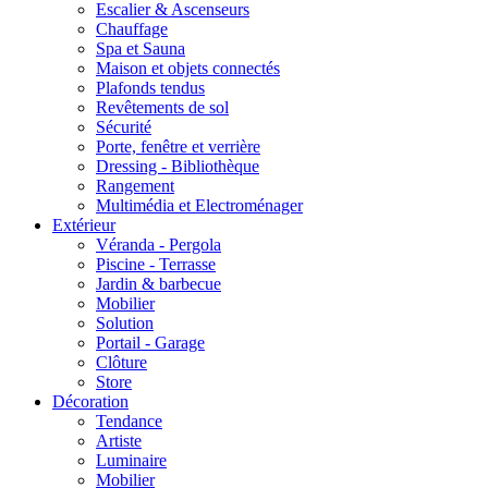
Escalier & Ascenseurs
Chauffage
Spa et Sauna
Maison et objets connectés
Plafonds tendus
Revêtements de sol
Sécurité
Porte, fenêtre et verrière
Dressing - Bibliothèque
Rangement
Multimédia et Electroménager
Extérieur
Véranda - Pergola
Piscine - Terrasse
Jardin & barbecue
Mobilier
Solution
Portail - Garage
Clôture
Store
Décoration
Tendance
Artiste
Luminaire
Mobilier