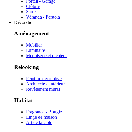
Portail - Garage
Clôture
Store
Véranda - Pergola
Décoration
Aménagement
Mobilier
Luminaire
Menuiserie et créateur
Relooking
Peinture décorative
Architecte d'intérieur
Revêtement mural
Habitat
Fragrance - Bougie
Linge de maison
Art de la table