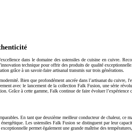
thenticité
 l'excellence dans le domaine des ustensiles de cuisine en cuivre. Re
 l’innovation technique pour offrir des produits de qualité exceptionnel
tion grâce à un savoir-faire artisanal transmis sur trois générations.
 modernité. Bien que profondément ancrée dans l’artisanat du cuivre, l'e
ièrement avec le lancement de la collection Falk Fusion, une série révo
n. Grâce à cette gamme, Falk continue de faire évoluer l’expérience cul
comparables. En tant que deuxième meilleur conducteur de chaleur, ce m
 énergétique. Les ustensiles Falk Fusion se distinguent par leur capac
e exceptionnelle permet également une grande maîtrise des températures, 