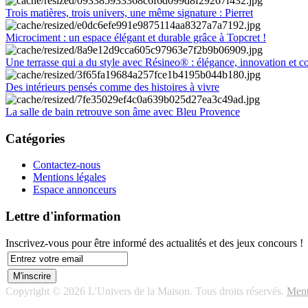
Trois matières, trois univers, une même signature : Pierret
Microciment : un espace élégant et durable grâce à Topcret !
Une terrasse qui a du style avec Résineo® : élégance, innovation et c
Des intérieurs pensés comme des histoires à vivre
La salle de bain retrouve son âme avec Bleu Provence
Catégories
Contactez-nous
Mentions légales
Espace annonceurs
Lettre d'information
Inscrivez-vous pour être informé des actualités et des jeux concours !
Copyright © 2026 L'Univers de la Maison. Tous droits réservés.
Ment