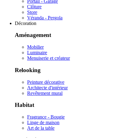
Portail - Garage
Clôture
Store
Véranda - Pergola
Décoration
Aménagement
Mobilier
Luminaire
Menuiserie et créateur
Relooking
Peinture décorative
Architecte d'intérieur
Revêtement mural
Habitat
Fragrance - Bougie
Linge de maison
Art de la table