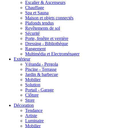
Escalier & Ascenseurs
Chauffage
Spa et Sauna
Maison et objets connectés
Plafonds tendus
Revêtements de sol
Sécurité
Porte, fenêtre et verrière
Dressing - Bibliothèque
Rangement
Multimédia et Electroménager
Extérieur
Véranda - Pergola
Piscine - Terrasse
Jardin & barbecue
Mobilier
Solution
Portail - Garage
Clôture
Store
Décoration
Tendance
Artiste
Luminaire
Mobilier