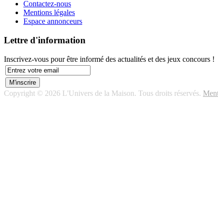
Contactez-nous
Mentions légales
Espace annonceurs
Lettre d'information
Inscrivez-vous pour être informé des actualités et des jeux concours !
Copyright © 2026 L'Univers de la Maison. Tous droits réservés.
Ment