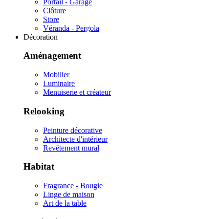
Portail - Garage
Clôture
Store
Véranda - Pergola
Décoration
Aménagement
Mobilier
Luminaire
Menuiserie et créateur
Relooking
Peinture décorative
Architecte d'intérieur
Revêtement mural
Habitat
Fragrance - Bougie
Linge de maison
Art de la table