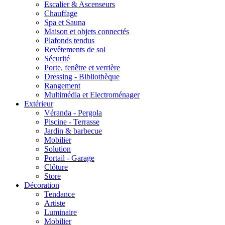
Escalier & Ascenseurs
Chauffage
Spa et Sauna
Maison et objets connectés
Plafonds tendus
Revêtements de sol
Sécurité
Porte, fenêtre et verrière
Dressing - Bibliothèque
Rangement
Multimédia et Electroménager
Extérieur
Véranda - Pergola
Piscine - Terrasse
Jardin & barbecue
Mobilier
Solution
Portail - Garage
Clôture
Store
Décoration
Tendance
Artiste
Luminaire
Mobilier