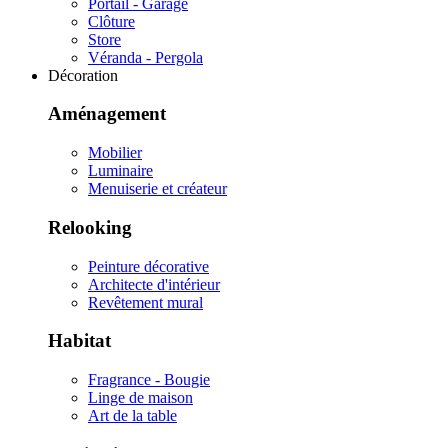
Portail - Garage
Clôture
Store
Véranda - Pergola
Décoration
Aménagement
Mobilier
Luminaire
Menuiserie et créateur
Relooking
Peinture décorative
Architecte d'intérieur
Revêtement mural
Habitat
Fragrance - Bougie
Linge de maison
Art de la table