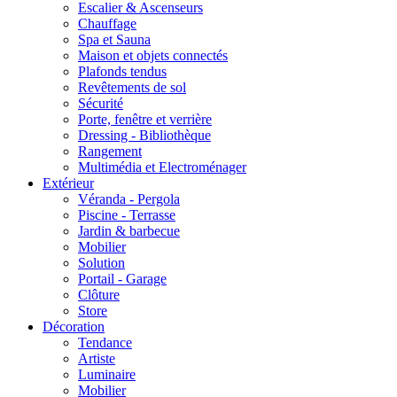
Escalier & Ascenseurs
Chauffage
Spa et Sauna
Maison et objets connectés
Plafonds tendus
Revêtements de sol
Sécurité
Porte, fenêtre et verrière
Dressing - Bibliothèque
Rangement
Multimédia et Electroménager
Extérieur
Véranda - Pergola
Piscine - Terrasse
Jardin & barbecue
Mobilier
Solution
Portail - Garage
Clôture
Store
Décoration
Tendance
Artiste
Luminaire
Mobilier