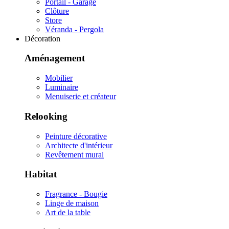
Portail - Garage
Clôture
Store
Véranda - Pergola
Décoration
Aménagement
Mobilier
Luminaire
Menuiserie et créateur
Relooking
Peinture décorative
Architecte d'intérieur
Revêtement mural
Habitat
Fragrance - Bougie
Linge de maison
Art de la table