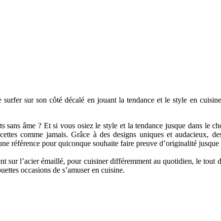
er sur son côté décalé en jouant la tendance et le style en cuisi
ats sans âme ? Et si vous osiez le style et la tendance jusque dans le c
recettes comme jamais. Grâce à des designs uniques et audacieux, d
e référence pour quiconque souhaite faire preuve d’originalité jusque 
ur l’acier émaillé, pour cuisiner différemment au quotidien, le tout da
ouettes occasions de s’amuser en cuisine.