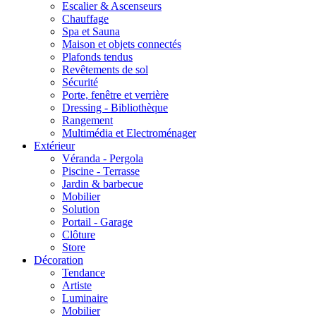
Escalier & Ascenseurs
Chauffage
Spa et Sauna
Maison et objets connectés
Plafonds tendus
Revêtements de sol
Sécurité
Porte, fenêtre et verrière
Dressing - Bibliothèque
Rangement
Multimédia et Electroménager
Extérieur
Véranda - Pergola
Piscine - Terrasse
Jardin & barbecue
Mobilier
Solution
Portail - Garage
Clôture
Store
Décoration
Tendance
Artiste
Luminaire
Mobilier