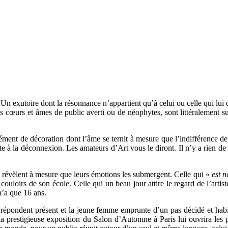
le. Un exutoire dont la résonnance n’appartient qu’à celui ou celle qui lu
s cœurs et âmes de public averti ou de néophytes, sont littéralement s
lément de décoration dont l’âme se ternit à mesure que l’indifférence de
e à la déconnexion. Les amateurs d’Art vous le diront. Il n’y a rien de
e révèlent à mesure que leurs émotions les submergent. Celle qui «
est 
couloirs de son école. Celle qui un beau jour attire le regard de l’arti
n’a que 16 ans.
répondent présent et la jeune femme emprunte d’un pas décidé et habil
 la prestigieuse exposition du Salon d’Automne à Paris lui ouvrira les 