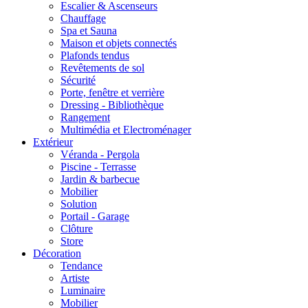
Escalier & Ascenseurs
Chauffage
Spa et Sauna
Maison et objets connectés
Plafonds tendus
Revêtements de sol
Sécurité
Porte, fenêtre et verrière
Dressing - Bibliothèque
Rangement
Multimédia et Electroménager
Extérieur
Véranda - Pergola
Piscine - Terrasse
Jardin & barbecue
Mobilier
Solution
Portail - Garage
Clôture
Store
Décoration
Tendance
Artiste
Luminaire
Mobilier