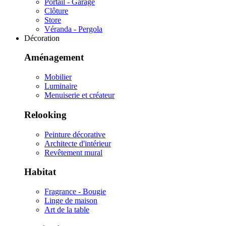
Portail - Garage
Clôture
Store
Véranda - Pergola
Décoration
Aménagement
Mobilier
Luminaire
Menuiserie et créateur
Relooking
Peinture décorative
Architecte d'intérieur
Revêtement mural
Habitat
Fragrance - Bougie
Linge de maison
Art de la table