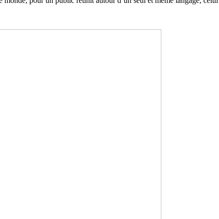
e monde, pour un public réunit autour d’un seul et même langage, celui