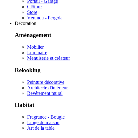
Portail - Garage
Clôture
Store
Véranda - Pergola
Décoration
Aménagement
Mobilier
Luminaire
Menuiserie et créateur
Relooking
Peinture décorative
Architecte d'intérieur
Revêtement mural
Habitat
Fragrance - Bougie
Linge de maison
Art de la table