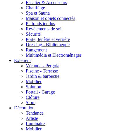
Escalier & Ascenseurs
Chauffage
Spa et Sauna
Maison et objets connectés
Plafonds tendus
Revêtements de sol
Sécurité
Porte, fenêtre et verrière
Dressing - Bibliothèque
Rangement
Multimédia et Electroménager
Extérieur
Véranda - Pergola
Piscine - Terrasse
Jardin & barbecue
Mobilier
Solution
Portail - Garage
Clôture
Store
Décoration
Tendance
Artiste
Luminaire
Mobilier