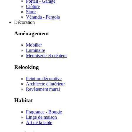
Portail - Garage
Clôture
Store
Véranda - Pergola
Décoration
Aménagement
Mobilier
Luminaire
Menuiserie et créateur
Relooking
Peinture décorative
Architecte d'intérieur
Revêtement mural
Habitat
Fragrance - Bougie
Linge de maison
Art de la table