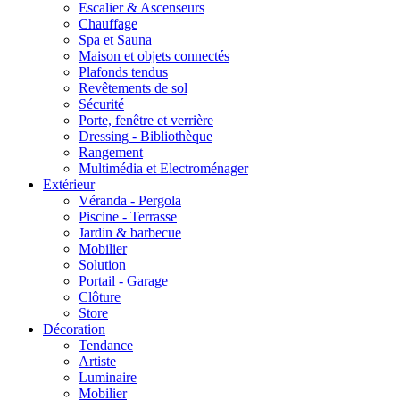
Escalier & Ascenseurs
Chauffage
Spa et Sauna
Maison et objets connectés
Plafonds tendus
Revêtements de sol
Sécurité
Porte, fenêtre et verrière
Dressing - Bibliothèque
Rangement
Multimédia et Electroménager
Extérieur
Véranda - Pergola
Piscine - Terrasse
Jardin & barbecue
Mobilier
Solution
Portail - Garage
Clôture
Store
Décoration
Tendance
Artiste
Luminaire
Mobilier