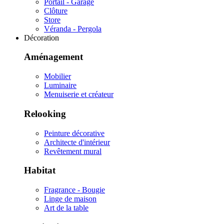
Portail - Garage
Clôture
Store
Véranda - Pergola
Décoration
Aménagement
Mobilier
Luminaire
Menuiserie et créateur
Relooking
Peinture décorative
Architecte d'intérieur
Revêtement mural
Habitat
Fragrance - Bougie
Linge de maison
Art de la table