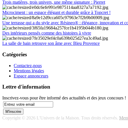
Trois matières, trois univers, une même signature : Pierret
Microciment : un espace élégant et durable grâce à Topcret !
Une terrasse qui a du style avec Résineo® : élégance, innovation et c
Des intérieurs pensés comme des histoires à vivre
La salle de bain retrouve son âme avec Bleu Provence
Catégories
Contactez-nous
Mentions légales
Espace annonceurs
Lettre d'information
Inscrivez-vous pour être informé des actualités et des jeux concours !
Copyright © 2026 L'Univers de la Maison. Tous droits réservés.
Ment