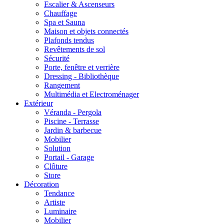
Escalier & Ascenseurs
Chauffage
Spa et Sauna
Maison et objets connectés
Plafonds tendus
Revêtements de sol
Sécurité
Porte, fenêtre et verrière
Dressing - Bibliothèque
Rangement
Multimédia et Electroménager
Extérieur
Véranda - Pergola
Piscine - Terrasse
Jardin & barbecue
Mobilier
Solution
Portail - Garage
Clôture
Store
Décoration
Tendance
Artiste
Luminaire
Mobilier