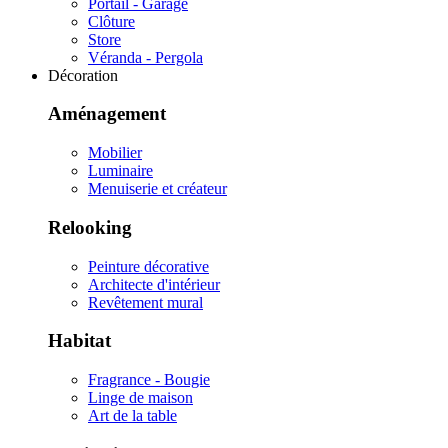
Portail - Garage
Clôture
Store
Véranda - Pergola
Décoration
Aménagement
Mobilier
Luminaire
Menuiserie et créateur
Relooking
Peinture décorative
Architecte d'intérieur
Revêtement mural
Habitat
Fragrance - Bougie
Linge de maison
Art de la table