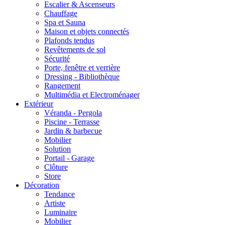
Escalier & Ascenseurs
Chauffage
Spa et Sauna
Maison et objets connectés
Plafonds tendus
Revêtements de sol
Sécurité
Porte, fenêtre et verrière
Dressing - Bibliothèque
Rangement
Multimédia et Electroménager
Extérieur
Véranda - Pergola
Piscine - Terrasse
Jardin & barbecue
Mobilier
Solution
Portail - Garage
Clôture
Store
Décoration
Tendance
Artiste
Luminaire
Mobilier