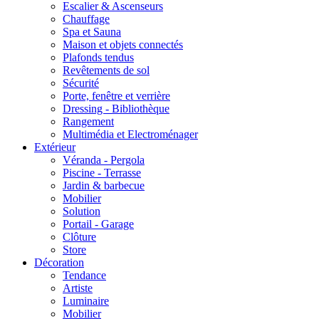
Escalier & Ascenseurs
Chauffage
Spa et Sauna
Maison et objets connectés
Plafonds tendus
Revêtements de sol
Sécurité
Porte, fenêtre et verrière
Dressing - Bibliothèque
Rangement
Multimédia et Electroménager
Extérieur
Véranda - Pergola
Piscine - Terrasse
Jardin & barbecue
Mobilier
Solution
Portail - Garage
Clôture
Store
Décoration
Tendance
Artiste
Luminaire
Mobilier