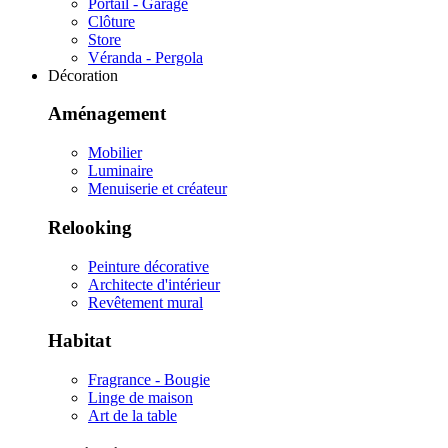
Portail - Garage
Clôture
Store
Véranda - Pergola
Décoration
Aménagement
Mobilier
Luminaire
Menuiserie et créateur
Relooking
Peinture décorative
Architecte d'intérieur
Revêtement mural
Habitat
Fragrance - Bougie
Linge de maison
Art de la table