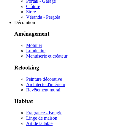
Portail - Garage
Clôture
Store
Véranda - Pergola
Décoration
Aménagement
Mobilier
Luminaire
Menuiserie et créateur
Relooking
Peinture décorative
Architecte d'intérieur
Revêtement mural
Habitat
Fragrance - Bougie
Linge de maison
Art de la table