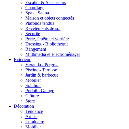
Escalier & Ascenseurs
Chauffage
Spa et Sauna
Maison et objets connectés
Plafonds tendus
Revêtements de sol
Sécurité
Porte, fenêtre et verrière
Dressing - Bibliothèque
Rangement
Multimédia et Electroménager
Extérieur
Véranda - Pergola
Piscine - Terrasse
Jardin & barbecue
Mobilier
Solution
Portail - Garage
Clôture
Store
Décoration
Tendance
Artiste
Luminaire
Mobilier