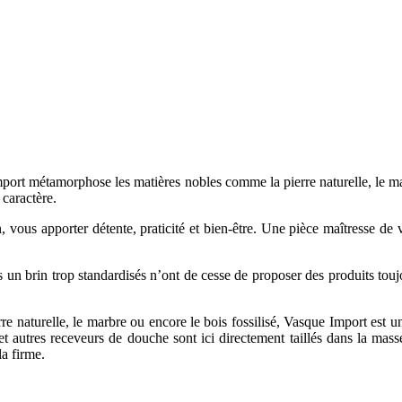
mport métamorphose les matières nobles comme la pierre naturelle, le mar
 caractère.
vous apporter détente, praticité et bien-être. Une pièce maîtresse de v
un brin trop standardisés n’ont de cesse de proposer des produits toujou
re naturelle, le marbre ou encore le bois fossilisé, Vasque Import est une
et autres receveurs de douche sont ici directement taillés dans la mas
la firme.