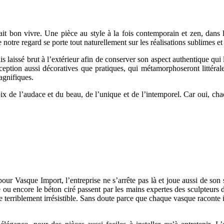
it bon vivre. Une pièce au style à la fois contemporain et zen, dans l
que notre regard se porte tout naturellement sur les réalisations sublimes 
ais laissé brut à l’extérieur afin de conserver son aspect authentique qui
ption aussi décoratives que pratiques, qui métamorphoseront littéral
agnifiques.
oix de l’audace et du beau, de l’unique et de l’intemporel. Car oui, ch
pour Vasque Import, l’entreprise ne s’arrête pas là et joue aussi de son 
é ou encore le béton ciré passent par les mains expertes des sculpteurs d
 terriblement irrésistible. Sans doute parce que chaque vasque raconte ic