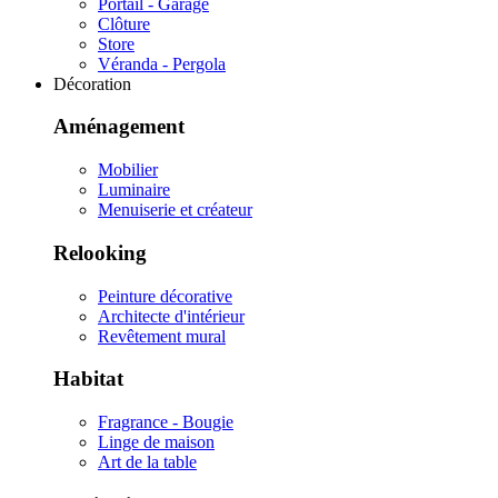
Portail - Garage
Clôture
Store
Véranda - Pergola
Décoration
Aménagement
Mobilier
Luminaire
Menuiserie et créateur
Relooking
Peinture décorative
Architecte d'intérieur
Revêtement mural
Habitat
Fragrance - Bougie
Linge de maison
Art de la table