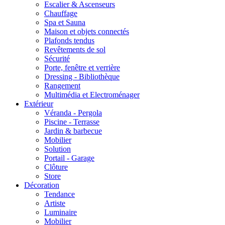
Escalier & Ascenseurs
Chauffage
Spa et Sauna
Maison et objets connectés
Plafonds tendus
Revêtements de sol
Sécurité
Porte, fenêtre et verrière
Dressing - Bibliothèque
Rangement
Multimédia et Electroménager
Extérieur
Véranda - Pergola
Piscine - Terrasse
Jardin & barbecue
Mobilier
Solution
Portail - Garage
Clôture
Store
Décoration
Tendance
Artiste
Luminaire
Mobilier