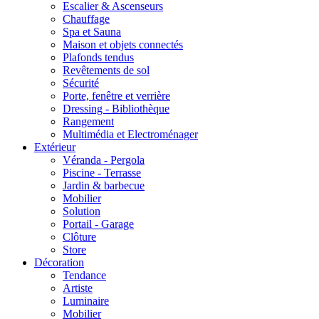
Escalier & Ascenseurs
Chauffage
Spa et Sauna
Maison et objets connectés
Plafonds tendus
Revêtements de sol
Sécurité
Porte, fenêtre et verrière
Dressing - Bibliothèque
Rangement
Multimédia et Electroménager
Extérieur
Véranda - Pergola
Piscine - Terrasse
Jardin & barbecue
Mobilier
Solution
Portail - Garage
Clôture
Store
Décoration
Tendance
Artiste
Luminaire
Mobilier