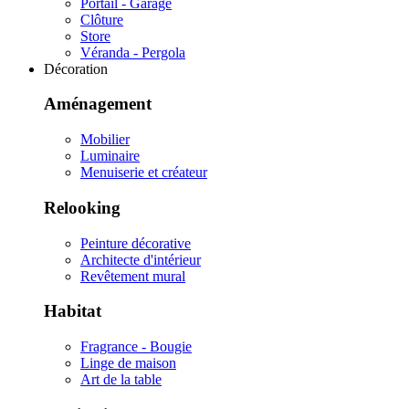
Portail - Garage
Clôture
Store
Véranda - Pergola
Décoration
Aménagement
Mobilier
Luminaire
Menuiserie et créateur
Relooking
Peinture décorative
Architecte d'intérieur
Revêtement mural
Habitat
Fragrance - Bougie
Linge de maison
Art de la table