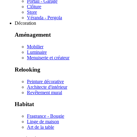
Portail - Garage
Clôture
Store
Véranda - Pergola
Décoration
Aménagement
Mobilier
Luminaire
Menuiserie et créateur
Relooking
Peinture décorative
Architecte d'intérieur
Revêtement mural
Habitat
Fragrance - Bougie
Linge de maison
Art de la table