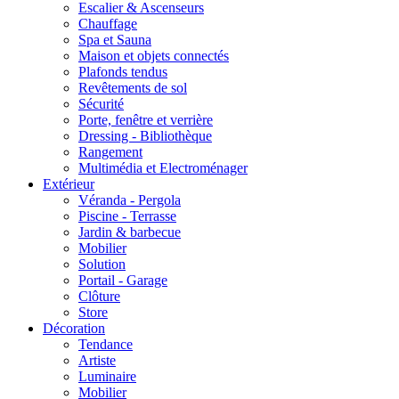
Escalier & Ascenseurs
Chauffage
Spa et Sauna
Maison et objets connectés
Plafonds tendus
Revêtements de sol
Sécurité
Porte, fenêtre et verrière
Dressing - Bibliothèque
Rangement
Multimédia et Electroménager
Extérieur
Véranda - Pergola
Piscine - Terrasse
Jardin & barbecue
Mobilier
Solution
Portail - Garage
Clôture
Store
Décoration
Tendance
Artiste
Luminaire
Mobilier