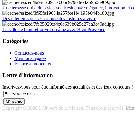
Une terrasse qui a du style avec Résineo® : élégance, innovation et c
Des intérieurs pensés comme des histoires à vivre
La salle de bain retrouve son âme avec Bleu Provence
Catégories
Contactez-nous
Mentions légales
Espace annonceurs
Lettre d'information
Inscrivez-vous pour être informé des actualités et des jeux concours !
Copyright © 2026 L'Univers de la Maison. Tous droits réservés.
Ment