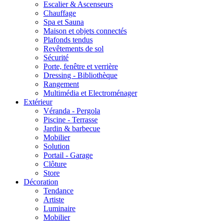
Escalier & Ascenseurs
Chauffage
Spa et Sauna
Maison et objets connectés
Plafonds tendus
Revêtements de sol
Sécurité
Porte, fenêtre et verrière
Dressing - Bibliothèque
Rangement
Multimédia et Electroménager
Extérieur
Véranda - Pergola
Piscine - Terrasse
Jardin & barbecue
Mobilier
Solution
Portail - Garage
Clôture
Store
Décoration
Tendance
Artiste
Luminaire
Mobilier