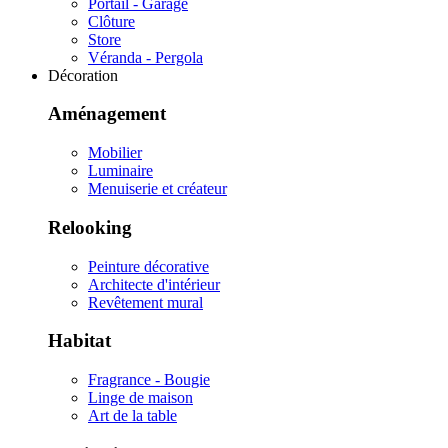
Portail - Garage
Clôture
Store
Véranda - Pergola
Décoration
Aménagement
Mobilier
Luminaire
Menuiserie et créateur
Relooking
Peinture décorative
Architecte d'intérieur
Revêtement mural
Habitat
Fragrance - Bougie
Linge de maison
Art de la table