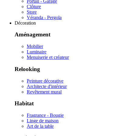
Portail - Garage
Clôture
Store
Véranda - Pergola
Décoration
Aménagement
Mobilier
Luminaire
Menuiserie et créateur
Relooking
Peinture décorative
Architecte d'intérieur
Revêtement mural
Habitat
Fragrance - Bougie
Linge de maison
Art de la table