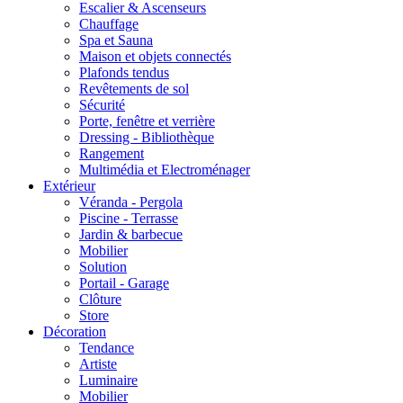
Escalier & Ascenseurs
Chauffage
Spa et Sauna
Maison et objets connectés
Plafonds tendus
Revêtements de sol
Sécurité
Porte, fenêtre et verrière
Dressing - Bibliothèque
Rangement
Multimédia et Electroménager
Extérieur
Véranda - Pergola
Piscine - Terrasse
Jardin & barbecue
Mobilier
Solution
Portail - Garage
Clôture
Store
Décoration
Tendance
Artiste
Luminaire
Mobilier