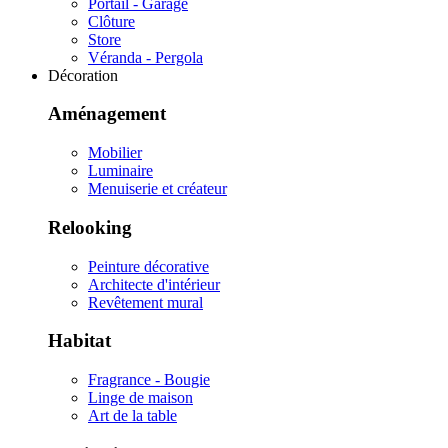
Portail - Garage
Clôture
Store
Véranda - Pergola
Décoration
Aménagement
Mobilier
Luminaire
Menuiserie et créateur
Relooking
Peinture décorative
Architecte d'intérieur
Revêtement mural
Habitat
Fragrance - Bougie
Linge de maison
Art de la table