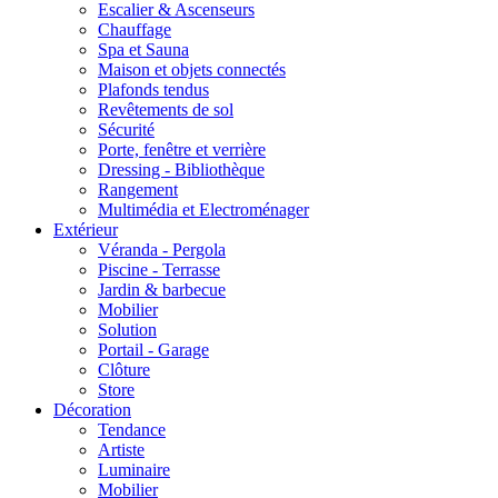
Escalier & Ascenseurs
Chauffage
Spa et Sauna
Maison et objets connectés
Plafonds tendus
Revêtements de sol
Sécurité
Porte, fenêtre et verrière
Dressing - Bibliothèque
Rangement
Multimédia et Electroménager
Extérieur
Véranda - Pergola
Piscine - Terrasse
Jardin & barbecue
Mobilier
Solution
Portail - Garage
Clôture
Store
Décoration
Tendance
Artiste
Luminaire
Mobilier