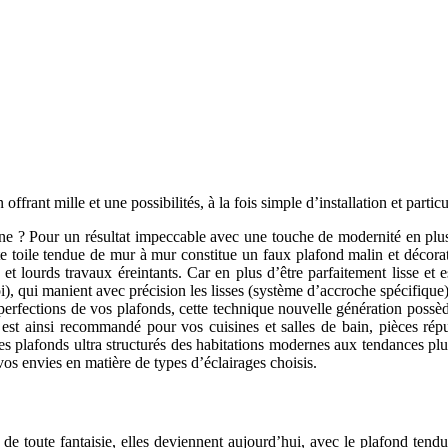
ffrant mille et une possibilités, à la fois simple d’installation et partic
ne ? Pour un résultat impeccable avec une touche de modernité en plus,
te toile tendue de mur à mur constitue un faux plafond malin et décora
t lourds travaux éreintants. Car en plus d’être parfaitement lisse et es
soi), qui manient avec précision les lisses (système d’accroche spécifiqu
mperfections de vos plafonds, cette technique nouvelle génération poss
du est ainsi recommandé pour vos cuisines et salles de bain, pièces rép
 des plafonds ultra structurés des habitations modernes aux tendances pl
vos envies en matière de types d’éclairages choisis.
 de toute fantaisie, elles deviennent aujourd’hui, avec le plafond tend