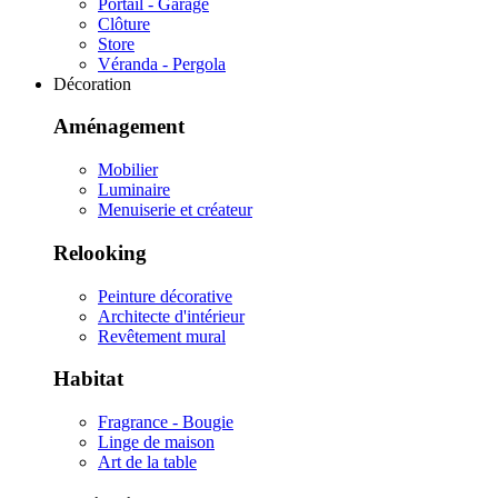
Portail - Garage
Clôture
Store
Véranda - Pergola
Décoration
Aménagement
Mobilier
Luminaire
Menuiserie et créateur
Relooking
Peinture décorative
Architecte d'intérieur
Revêtement mural
Habitat
Fragrance - Bougie
Linge de maison
Art de la table