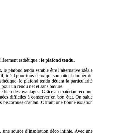
ulièrement esthétique :
le plafond tendu.
 le plafond tendu semble être l’alternative idéale
tif, idéal pour tous ceux qui souhaitent donner du
thétique, le plafond tendu détient la particularité
e) pour un rendu net et sans bavure.
ède bien des avantages. Grâce au matériau reconnu
utées difficiles à conserver en bon état. On salue
us biscornues d’antan. Offrant une bonne isolation
u, une source d’inspiration déco infinie. Avec une