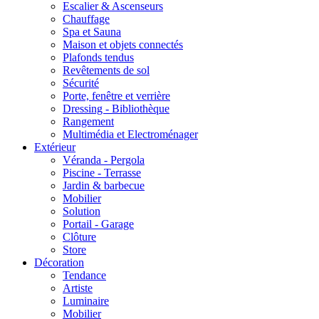
Escalier & Ascenseurs
Chauffage
Spa et Sauna
Maison et objets connectés
Plafonds tendus
Revêtements de sol
Sécurité
Porte, fenêtre et verrière
Dressing - Bibliothèque
Rangement
Multimédia et Electroménager
Extérieur
Véranda - Pergola
Piscine - Terrasse
Jardin & barbecue
Mobilier
Solution
Portail - Garage
Clôture
Store
Décoration
Tendance
Artiste
Luminaire
Mobilier