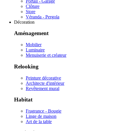
Portail - Garage
Clôture
Store
Véranda - Pergola
Décoration
Aménagement
Mobilier
Luminaire
Menuiserie et créateur
Relooking
Peinture décorative
Architecte d'intérieur
Revêtement mural
Habitat
Fragrance - Bougie
Linge de maison
Art de la table