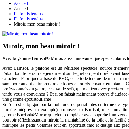
Accueil
Accueil
Plafonds tendus
Plafonds tendus
Miroir, mon beau miroir !
Miroir, mon beau miroir !
Avec la gamme Barrisol® Mirror, aussi innovante que spectaculaire
, 
Avec Barrisol, le plafond est un véritable spectacle, source d’émerv
l’abandon, le terrain de jeux inédit sur lequel on peut dorénavant lai
caractère. Fabriquée à base de PVC, cette toile tendue de mur à mur c
sans pour autant entreprendre de longs et lourds travaux éreintants. Car
professionnels du genre, cela va de soi), qui manient avec précision le
tendu vous a convaincu ? Et si on faisait maintenant preuve d’audace e
une gamme époustouflante
Si l’on est subjugué par la multitude de possibilités en terme de type
lumière intégrés par exemple) proposée par Barrisol, une innovation 
gamme Barrisol®Mirror qui vient compléter avec superbe l’univers des 
pouvoir réfléchissant du miroir, la maniabilité de la toile et la facil
multiplie les petits volumes tout en apportant chic et design aux pi