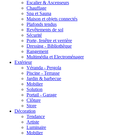
Escalier & Ascenseurs
Chauffage
Spa et Sauna
Maison et objets connectés
Plafonds tendus
Revêtements de sol
Sécurité
Porte, fenêtre et verrière
Dressing - Bibliothèque
Rangement
Multimédia et Electroménager
Extérieur
Véranda - Pergola
Piscine - Terrasse
Jardin & barbecue
Mobilier
Solution
Portail - Garage
Clôture
Store
Décoration
Tendance
Artiste
Luminaire
Mobilier