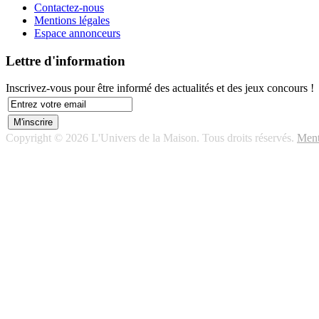
Contactez-nous
Mentions légales
Espace annonceurs
Lettre d'information
Inscrivez-vous pour être informé des actualités et des jeux concours !
Copyright © 2026 L'Univers de la Maison. Tous droits réservés.
Ment