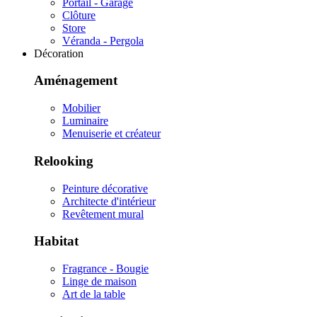
Portail - Garage
Clôture
Store
Véranda - Pergola
Décoration
Aménagement
Mobilier
Luminaire
Menuiserie et créateur
Relooking
Peinture décorative
Architecte d'intérieur
Revêtement mural
Habitat
Fragrance - Bougie
Linge de maison
Art de la table