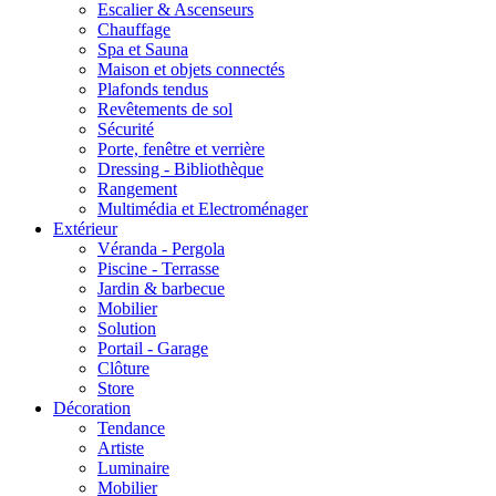
Escalier & Ascenseurs
Chauffage
Spa et Sauna
Maison et objets connectés
Plafonds tendus
Revêtements de sol
Sécurité
Porte, fenêtre et verrière
Dressing - Bibliothèque
Rangement
Multimédia et Electroménager
Extérieur
Véranda - Pergola
Piscine - Terrasse
Jardin & barbecue
Mobilier
Solution
Portail - Garage
Clôture
Store
Décoration
Tendance
Artiste
Luminaire
Mobilier