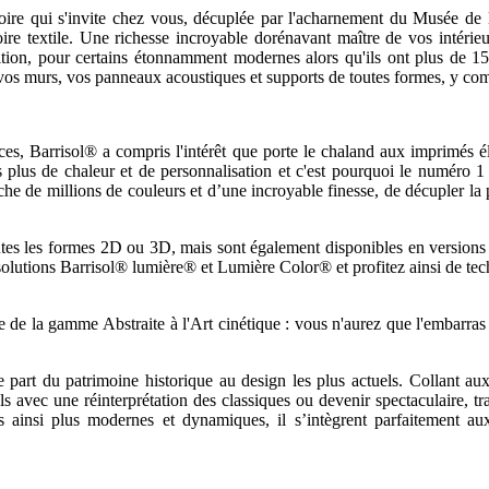
stoire qui s'invite chez vous, décuplée par l'acharnement du Musée de
ire textile. Une richesse incroyable dorénavant maître de vos intérieur
sition, pour certains étonnamment modernes alors qu'ils ont plus de 1
 vos murs, vos panneaux acoustiques et supports de toutes formes, y co
nces, Barrisol® a compris l'intérêt que porte le chaland aux imprimés 
s plus de chaleur et de personnalisation et c'est pourquoi le numéro 
he de millions de couleurs et d’une incroyable finesse, de décupler la 
outes les formes 2D ou 3D, mais sont également disponibles en versions 
 solutions Barrisol® lumière® et Lumière Color® et profitez ainsi de te
e de la gamme Abstraite à l'Art cinétique : vous n'aurez que l'embarras
tte part du patrimoine historique au design les plus actuels. Collant a
ls avec une réinterprétation des classiques ou devenir spectaculaire, tr
s ainsi plus modernes et dynamiques, il s’intègrent parfaitement au