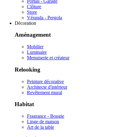
Portail - Garage
Clôture
Store
Véranda - Pergola
Décoration
Aménagement
Mobilier
Luminaire
Menuiserie et créateur
Relooking
Peinture décorative
Architecte d'intérieur
Revêtement mural
Habitat
Fragrance - Bougie
Linge de maison
Art de la table