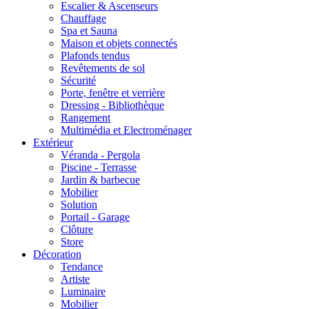
Escalier & Ascenseurs
Chauffage
Spa et Sauna
Maison et objets connectés
Plafonds tendus
Revêtements de sol
Sécurité
Porte, fenêtre et verrière
Dressing - Bibliothèque
Rangement
Multimédia et Electroménager
Extérieur
Véranda - Pergola
Piscine - Terrasse
Jardin & barbecue
Mobilier
Solution
Portail - Garage
Clôture
Store
Décoration
Tendance
Artiste
Luminaire
Mobilier