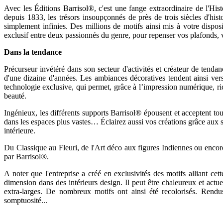
Avec les Éditions Barrisol®, c'est une fange extraordinaire de l'Hi
depuis 1833, les trésors insoupçonnés de près de trois siècles d'histo
simplement infinies. Des millions de motifs ainsi mis à votre dispo
exclusif entre deux passionnés du genre, pour repenser vos plafonds,
Dans la tendance
Précurseur invétéré dans son secteur d'activités et créateur de tenda
d'une dizaine d'années. Les ambiances décoratives tendent ainsi ver
technologie exclusive, qui permet, grâce à l’impression numérique, ric
beauté.
Ingénieux, les différents supports Barrisol® épousent et acceptent t
dans les espaces plus vastes… Éclairez aussi vos créations grâce aux
intérieure.
Du Classique au Fleuri, de l'Art déco aux figures Indiennes ou encor
par Barrisol®.
A noter que l'entreprise a créé en exclusivités des motifs alliant ce
dimension dans des intérieurs design. Il peut être chaleureux et actue
extra-larges. De nombreux motifs ont ainsi été recolorisés. Rendu
somptuosité...