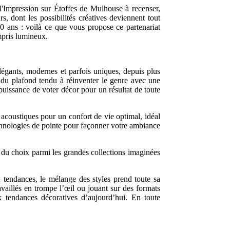
 l'Impression sur Étoffes de Mulhouse à recenser,
s, dont les possibilités créatives deviennent tout
50 ans : voilà ce que vous propose ce partenariat
mpris lumineux.
élégants, modernes et parfois uniques, depuis plus
1 du plafond tendu à réinventer le genre avec une
puissance de voter décor pour un résultat de toute
acoustiques pour un confort de vie optimal, idéal
chnologies de pointe pour façonner votre ambiance
 du choix parmi les grandes collections imaginées
ux tendances, le mélange des styles prend toute sa
availlés en trompe l’œil ou jouant sur des formats
x tendances décoratives d’aujourd’hui. En toute