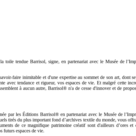
.
e la toile tendue Barrisol, signe, en partenariat avec le Musée de l’
 savoir-faire inimitable et d'une expertise au sommet de son art, dont 
invente avec tendance et rigueur, vos espaces de vie. Et malgré cette i
 ressemblent à aucun autre, Barrisol® n'a de cesse d'innover et de pro
ginée par les Éditions Barrisol® en partenariat avec le Musée de l’Im
s tirés du plus important fond d’archives textile du monde, vous offrant
uments de ce magnifique patrimoine créatif sont d'ailleurs d’ores et 
s futurs espaces de vie.