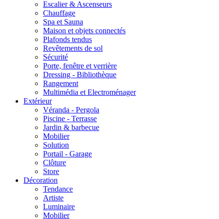
Escalier & Ascenseurs
Chauffage
Spa et Sauna
Maison et objets connectés
Plafonds tendus
Revêtements de sol
Sécurité
Porte, fenêtre et verrière
Dressing - Bibliothèque
Rangement
Multimédia et Electroménager
Extérieur
Véranda - Pergola
Piscine - Terrasse
Jardin & barbecue
Mobilier
Solution
Portail - Garage
Clôture
Store
Décoration
Tendance
Artiste
Luminaire
Mobilier