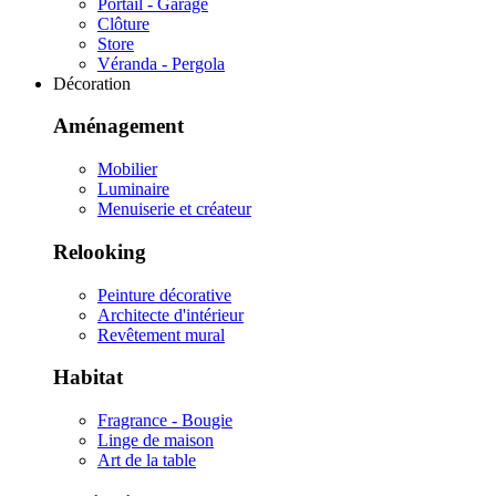
Portail - Garage
Clôture
Store
Véranda - Pergola
Décoration
Aménagement
Mobilier
Luminaire
Menuiserie et créateur
Relooking
Peinture décorative
Architecte d'intérieur
Revêtement mural
Habitat
Fragrance - Bougie
Linge de maison
Art de la table