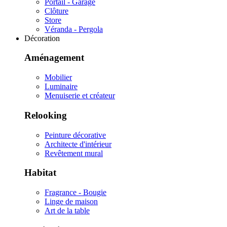
Portail - Garage
Clôture
Store
Véranda - Pergola
Décoration
Aménagement
Mobilier
Luminaire
Menuiserie et créateur
Relooking
Peinture décorative
Architecte d'intérieur
Revêtement mural
Habitat
Fragrance - Bougie
Linge de maison
Art de la table