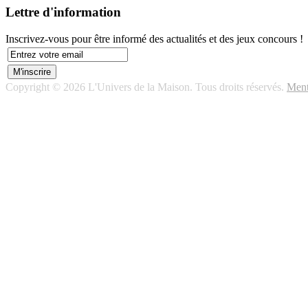
Lettre d'information
Inscrivez-vous pour être informé des actualités et des jeux concours !
Copyright © 2026 L'Univers de la Maison. Tous droits réservés.
Ment