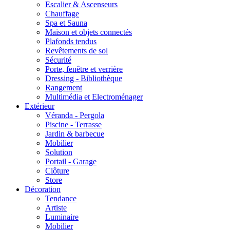
Escalier & Ascenseurs
Chauffage
Spa et Sauna
Maison et objets connectés
Plafonds tendus
Revêtements de sol
Sécurité
Porte, fenêtre et verrière
Dressing - Bibliothèque
Rangement
Multimédia et Electroménager
Extérieur
Véranda - Pergola
Piscine - Terrasse
Jardin & barbecue
Mobilier
Solution
Portail - Garage
Clôture
Store
Décoration
Tendance
Artiste
Luminaire
Mobilier