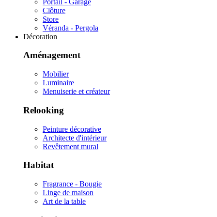
Portail - Garage
Clôture
Store
Véranda - Pergola
Décoration
Aménagement
Mobilier
Luminaire
Menuiserie et créateur
Relooking
Peinture décorative
Architecte d'intérieur
Revêtement mural
Habitat
Fragrance - Bougie
Linge de maison
Art de la table