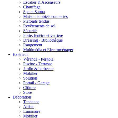
Escalier & Ascenseurs
Chauffage
Spa et Sauna
Maison et objets connectés
Plafonds tendus
Revêtements de sol
Sécurité
Porte, fenêtre et verrière
Dressing - Bibliothèque
Rangement
Multimédia et Electroménager
Extérieur
Véranda - Pergola
Piscine - Terrasse
Jardin & barbecue
Mobilier
Solution
Portail - Garage
Clôture
Store
Décoration
Tendance
Artiste
Luminaire
Mobilier