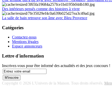
Des intérieurs pensés comme des histoires à vivre
La salle de bain retrouve son âme avec Bleu Provence
Catégories
Contactez-nous
Mentions légales
Espace annonceurs
Lettre d'information
Inscrivez-vous pour être informé des actualités et des jeux concours !
Copyright © 2026 L'Univers de la Maison. Tous droits réservés.
Ment