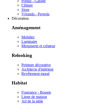
Portail - Garage
Clôture
Store
Véranda - Pergola
Décoration
Aménagement
Mobilier
Luminaire
Menuiserie et créateur
Relooking
Peinture décorative
Architecte d'intérieur
Revêtement mural
Habitat
Fragrance - Bougie
Linge de maison
Art de la table