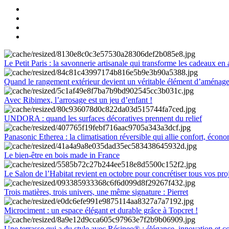
Le Petit Paris : la savonnerie artisanale qui transforme les cadeaux en 
Quand le rangement extérieur devient un véritable élément d’aménag
Avec Ribimex, l’arrosage est un jeu d’enfant !
UNDORA : quand les surfaces décoratives prennent du relief
Panasonic Etherea : la climatisation réversible qui allie confort, économ
Le bien-être en bois made in France
Le Salon de l’Habitat revient en octobre pour concrétiser tous vos pro
Trois matières, trois univers, une même signature : Pierret
Microciment : un espace élégant et durable grâce à Topcret !
Une terrasse qui a du style avec Résineo® : élégance, innovation et c