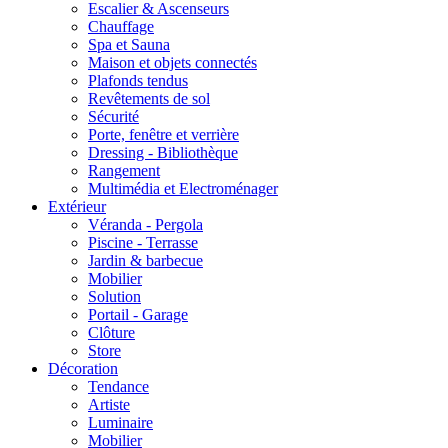
Escalier & Ascenseurs
Chauffage
Spa et Sauna
Maison et objets connectés
Plafonds tendus
Revêtements de sol
Sécurité
Porte, fenêtre et verrière
Dressing - Bibliothèque
Rangement
Multimédia et Electroménager
Extérieur
Véranda - Pergola
Piscine - Terrasse
Jardin & barbecue
Mobilier
Solution
Portail - Garage
Clôture
Store
Décoration
Tendance
Artiste
Luminaire
Mobilier