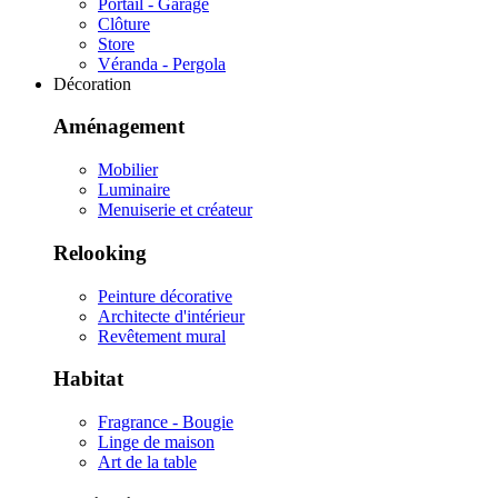
Portail - Garage
Clôture
Store
Véranda - Pergola
Décoration
Aménagement
Mobilier
Luminaire
Menuiserie et créateur
Relooking
Peinture décorative
Architecte d'intérieur
Revêtement mural
Habitat
Fragrance - Bougie
Linge de maison
Art de la table