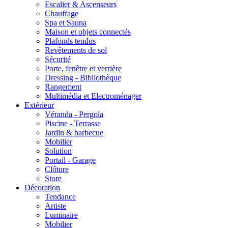
Escalier & Ascenseurs
Chauffage
Spa et Sauna
Maison et objets connectés
Plafonds tendus
Revêtements de sol
Sécurité
Porte, fenêtre et verrière
Dressing - Bibliothèque
Rangement
Multimédia et Electroménager
Extérieur
Véranda - Pergola
Piscine - Terrasse
Jardin & barbecue
Mobilier
Solution
Portail - Garage
Clôture
Store
Décoration
Tendance
Artiste
Luminaire
Mobilier