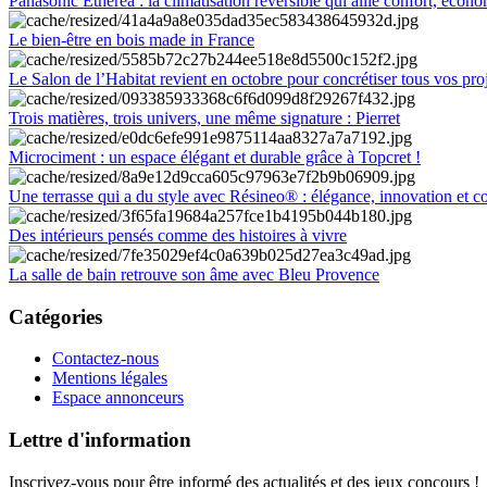
Panasonic Etherea : la climatisation réversible qui allie confort, économ
Le bien-être en bois made in France
Le Salon de l’Habitat revient en octobre pour concrétiser tous vos pro
Trois matières, trois univers, une même signature : Pierret
Microciment : un espace élégant et durable grâce à Topcret !
Une terrasse qui a du style avec Résineo® : élégance, innovation et c
Des intérieurs pensés comme des histoires à vivre
La salle de bain retrouve son âme avec Bleu Provence
Catégories
Contactez-nous
Mentions légales
Espace annonceurs
Lettre d'information
Inscrivez-vous pour être informé des actualités et des jeux concours !