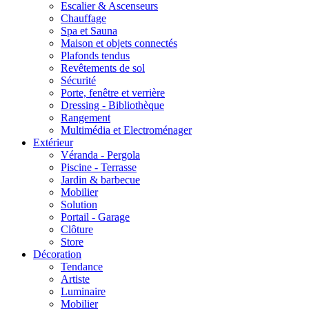
Escalier & Ascenseurs
Chauffage
Spa et Sauna
Maison et objets connectés
Plafonds tendus
Revêtements de sol
Sécurité
Porte, fenêtre et verrière
Dressing - Bibliothèque
Rangement
Multimédia et Electroménager
Extérieur
Véranda - Pergola
Piscine - Terrasse
Jardin & barbecue
Mobilier
Solution
Portail - Garage
Clôture
Store
Décoration
Tendance
Artiste
Luminaire
Mobilier