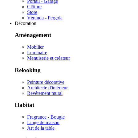
Portail - Garage
Clôture
Store
Véranda - Pergola
Décoration
Aménagement
Mobilier
Luminaire
Menuiserie et créateur
Relooking
Peinture décorative
Architecte d'intérieur
Revêtement mural
Habitat
Fragrance - Bougie
Linge de maison
Art de la table