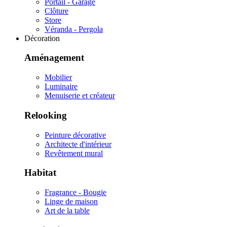
Portail - Garage
Clôture
Store
Véranda - Pergola
Décoration
Aménagement
Mobilier
Luminaire
Menuiserie et créateur
Relooking
Peinture décorative
Architecte d'intérieur
Revêtement mural
Habitat
Fragrance - Bougie
Linge de maison
Art de la table