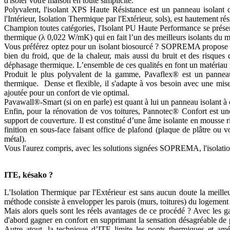
d'isoler votre maison en toute simplicité.
Polyvalent, l'isolant XPS Haute Résistance est un panneau isolant d
l'Intérieur, Isolation Thermique par l'Extérieur, sols), est hautement rés
Champion toutes catégories, l'Isolant PU Haute Performance se présen
thermique (λ 0,022 W/mK) qui en fait l’un des meilleurs isolants du 
Vous préférez optez pour un isolant biosourcé ? SOPREMA propose un
bien du froid, que de la chaleur, mais aussi du bruit et des risques d
déphasage thermique. L’ensemble de ces qualités en font un matériau
Produit le plus polyvalent de la gamme, Pavaflex® est un panneau i
thermique. Dense et flexible, il s'adapte à vos besoin avec une mis
ajoutée pour un confort de vie optimal.
Pavawall®-Smart (si on en parle) est quant à lui un panneau isolant à
Enfin, pour la rénovation de vos toitures, Pannotec® Confort est une s
support de couverture. Il est constitué d’une âme isolante en mousse 
finition en sous-face faisant office de plafond (plaque de plâtre ou
métal).
Vous l'aurez compris, avec les solutions signées SOPREMA, l'isolation
ITE, késako ?
L'Isolation Thermique par l'Extérieur est sans aucun doute la meilleu
méthode consiste à envelopper les parois (murs, toitures) du logement 
Mais alors quels sont les réels avantages de ce procédé ? Avec les
d'abord gagner en confort en supprimant la sensation désagréable de pa
Autre atout, la technique d’ITE limite les ponts thermiques et a