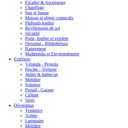
Escalier & Ascenseurs
Chauffage
Spa et Sauna
Maison et objets connectés
Plafonds tendus
Revêtements de sol
Sécurité
Porte, fenêtre et verrière
Dressing - Bibliothèque
Rangement
Multimédia et Electroménager
Extérieur
Véranda - Pergola
Piscine - Terrasse
Jardin & barbecue
Mobilier
Solution
Portail - Garage
Clôture
Store
Décoration
Tendance
Artiste
Luminaire
Mobilier