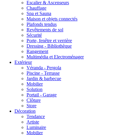
Escalier & Ascenseurs
Chauffage
Spa et Sauna
Maison et objets connectés
Plafonds tendus
Revêtements de sol
Sécurité
Porte, fenêtre et verrière
Dressing - Bibliothèque
Rangement
Multimédia et Electroménager
Extérieur
Véranda - Pergola
Piscine - Terrasse
Jardin & barbecue
Mobilier
Solution
Portail - Garage
Clôture
Store
Décoration
Tendance
Artiste
Luminaire
Mobilier