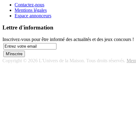
Contactez-nous
Mentions légales
Espace annonceurs
Lettre d'information
Inscrivez-vous pour être informé des actualités et des jeux concours !
Copyright © 2026 L'Univers de la Maison. Tous droits réservés.
Ment