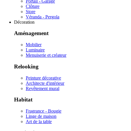
Portail - Garage
Clôture
Store
Véranda - Pergola
Décoration
Aménagement
Mobilier
Luminaire
Menuiserie et créateur
Relooking
Peinture décorative
Architecte d'intérieur
Revêtement mural
Habitat
Fragrance - Bougie
Linge de maison
Art de la table