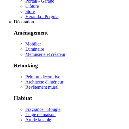
Portail - Garage
Clôture
Store
Véranda - Pergola
Décoration
Aménagement
Mobilier
Luminaire
Menuiserie et créateur
Relooking
Peinture décorative
Architecte d'intérieur
Revêtement mural
Habitat
Fragrance - Bougie
Linge de maison
Art de la table