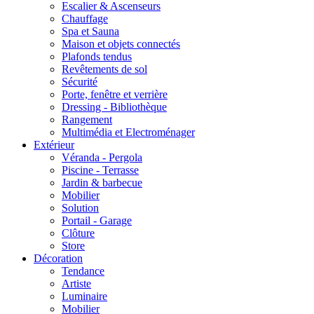
Escalier & Ascenseurs
Chauffage
Spa et Sauna
Maison et objets connectés
Plafonds tendus
Revêtements de sol
Sécurité
Porte, fenêtre et verrière
Dressing - Bibliothèque
Rangement
Multimédia et Electroménager
Extérieur
Véranda - Pergola
Piscine - Terrasse
Jardin & barbecue
Mobilier
Solution
Portail - Garage
Clôture
Store
Décoration
Tendance
Artiste
Luminaire
Mobilier