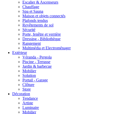
Escalier & Ascenseurs
Chauffage
Spa et Sauna
Maison et objets connectés
Plafonds tendus
Revêtements de sol
Sécurité
Porte, fenêtre et verrière
Dressing - Bibliothèque
Rangement
Multimédia et Electroménager
Extérieur
Véranda - Pergola
Piscine - Terrasse
Jardin & barbecue
Mobilier
Solution
Portail - Garage
Clôture
Store
Décoration
Tendance
Artiste
Luminaire
Mobilier