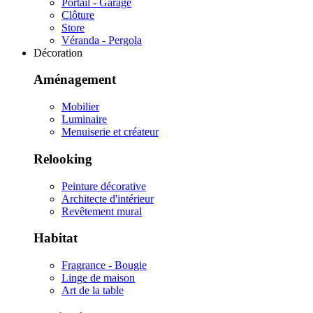
Portail - Garage
Clôture
Store
Véranda - Pergola
Décoration
Aménagement
Mobilier
Luminaire
Menuiserie et créateur
Relooking
Peinture décorative
Architecte d'intérieur
Revêtement mural
Habitat
Fragrance - Bougie
Linge de maison
Art de la table