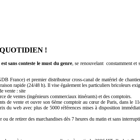
QUOTIDIEN !
 est sans conteste le must du genre
, se renouvelant constamment et s
France) et premier distributeur cross-canal de matériel de chantier 
ivraison rapide (24/48 h). Il vise également les particuliers bricoleurs ex
e vente : site
orce de ventes (ingénieurs commerciaux itinérants) et des comptoirs.
ints de vente et ouvre son 6ème comptoir au cœur de Paris, dans le 11
 prix du web avec plus de 5000 références mises à disposition immédia
ou de retirer des marchandises dès 7 heures du matin et sans interrupt