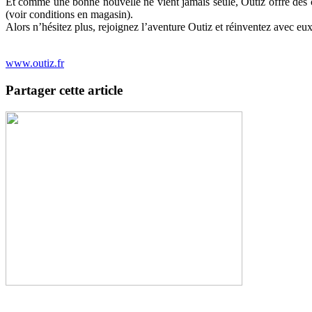
Et comme une bonne nouvelle ne vient jamais seule, Outiz offre des 
(voir conditions en magasin).
Alors n’hésitez plus, rejoignez l’aventure Outiz et réinventez avec eux 
www.outiz.fr
Partager cette article