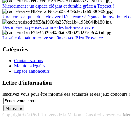
Microciment : un espace élégant et durable grâce à Topcret !
Une terrasse qui a du style avec Résineo® : élégance, innovation et c
Des intérieurs pensés comme des histoires à vivre
La salle de bain retrouve son âme avec Bleu Provence
Catégories
Contactez-nous
Mentions légales
Espace annonceurs
Lettre d'information
Inscrivez-vous pour être informé des actualités et des jeux concours !
Copyright © 2026 L'Univers de la Maison. Tous droits réservés.
Ment