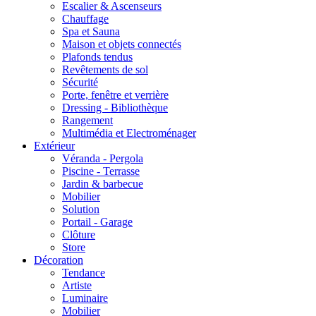
Escalier & Ascenseurs
Chauffage
Spa et Sauna
Maison et objets connectés
Plafonds tendus
Revêtements de sol
Sécurité
Porte, fenêtre et verrière
Dressing - Bibliothèque
Rangement
Multimédia et Electroménager
Extérieur
Véranda - Pergola
Piscine - Terrasse
Jardin & barbecue
Mobilier
Solution
Portail - Garage
Clôture
Store
Décoration
Tendance
Artiste
Luminaire
Mobilier