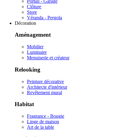
Portail - Garage
Clôture
Store
Véranda - Pergola
Décoration
Aménagement
Mobilier
Luminaire
Menuiserie et créateur
Relooking
Peinture décorative
Architecte d'intérieur
Revêtement mural
Habitat
Fragrance - Bougie
Linge de maison
Art de la table