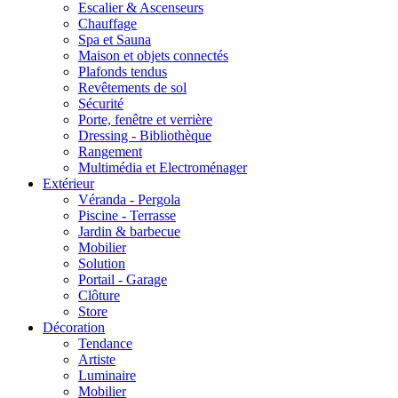
Escalier & Ascenseurs
Chauffage
Spa et Sauna
Maison et objets connectés
Plafonds tendus
Revêtements de sol
Sécurité
Porte, fenêtre et verrière
Dressing - Bibliothèque
Rangement
Multimédia et Electroménager
Extérieur
Véranda - Pergola
Piscine - Terrasse
Jardin & barbecue
Mobilier
Solution
Portail - Garage
Clôture
Store
Décoration
Tendance
Artiste
Luminaire
Mobilier