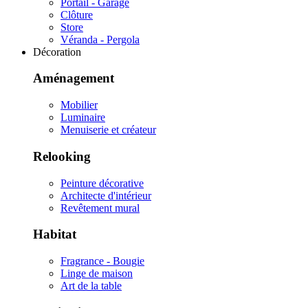
Portail - Garage
Clôture
Store
Véranda - Pergola
Décoration
Aménagement
Mobilier
Luminaire
Menuiserie et créateur
Relooking
Peinture décorative
Architecte d'intérieur
Revêtement mural
Habitat
Fragrance - Bougie
Linge de maison
Art de la table