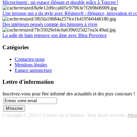
Microciment : un espace élégant et durable grâce à Topcret !
Une terrasse qui a du style avec Résineo® : élégance, innovation et c
Des intérieurs pensés comme des histoires à vivre
La salle de bain retrouve son âme avec Bleu Provence
Catégories
Contactez-nous
Mentions légales
Espace annonceurs
Lettre d'information
Inscrivez-vous pour être informé des actualités et des jeux concours !
Copyright © 2026 L'Univers de la Maison. Tous droits réservés.
Ment