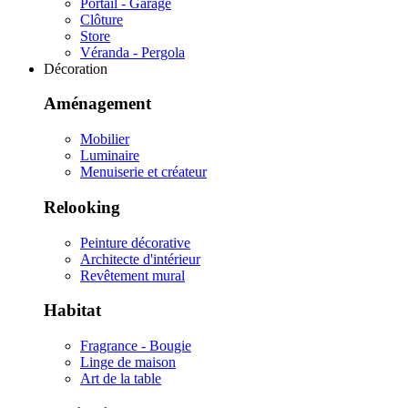
Portail - Garage
Clôture
Store
Véranda - Pergola
Décoration
Aménagement
Mobilier
Luminaire
Menuiserie et créateur
Relooking
Peinture décorative
Architecte d'intérieur
Revêtement mural
Habitat
Fragrance - Bougie
Linge de maison
Art de la table