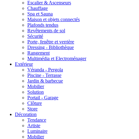
Escalier & Ascenseurs
Chauffage
Spa et Sauna
Maison et objets connectés
Plafonds tendus
Revêtements de sol
Sécurité
Porte, fenêtre et verrière
Dressing - Bibliothèque
Rangement
Multimédia et Electroménager
Extérieur
Véranda - Pergola
Piscine - Terrasse
Jardin & barbecue
Mobilier
Solution
Portail - Garage
Clôture
Store
Décoration
Tendance
Artiste
Luminaire
Mobilier