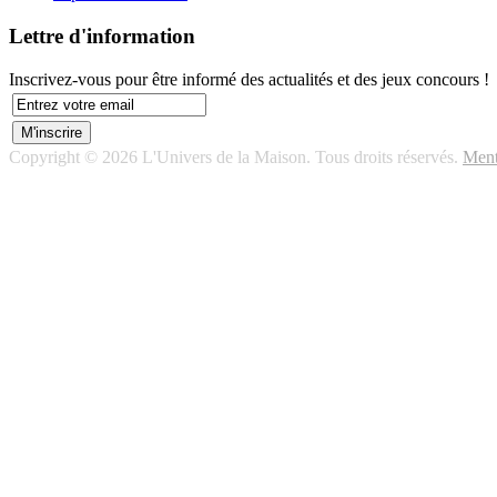
Lettre d'information
Inscrivez-vous pour être informé des actualités et des jeux concours !
Copyright © 2026 L'Univers de la Maison. Tous droits réservés.
Ment