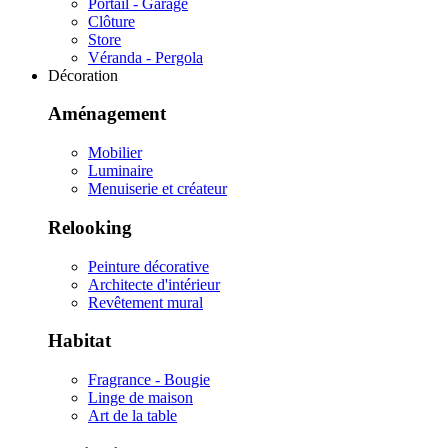
Portail - Garage
Clôture
Store
Véranda - Pergola
Décoration
Aménagement
Mobilier
Luminaire
Menuiserie et créateur
Relooking
Peinture décorative
Architecte d'intérieur
Revêtement mural
Habitat
Fragrance - Bougie
Linge de maison
Art de la table