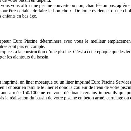
nir de votre bassin en dépend.
ez-vous vous offrir une piscine couverte ou non, chauffée ou pas, agréme
 pour être certains de faire le bon choix. De toute évidence, on ne cho
s enfants en bas âge.
ncepteur Euro Piscine déterminera avec vous le meilleur emplaceme
utres sont pris en compte.
opices à la construction d’une piscine. C’est à cette époque que les terr
er les alentours du bassin.
u imprimé, un liner mosaïque ou un liner imprimé Euro Piscine Services 
ir choisir en famille le liner et donc la couleur de l’eau de votre pisc
rane armée 150/100ème en vous déclinant certains impératifs qui po
 la réalisation du bassin de votre piscine en béton armé, carrelage ou 