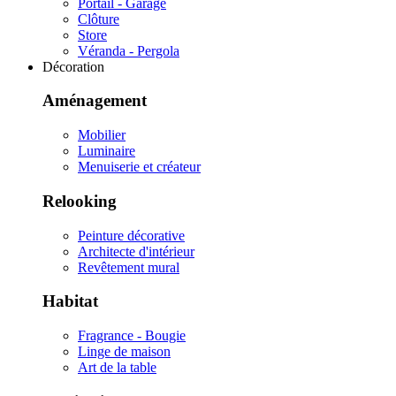
Portail - Garage
Clôture
Store
Véranda - Pergola
Décoration
Aménagement
Mobilier
Luminaire
Menuiserie et créateur
Relooking
Peinture décorative
Architecte d'intérieur
Revêtement mural
Habitat
Fragrance - Bougie
Linge de maison
Art de la table