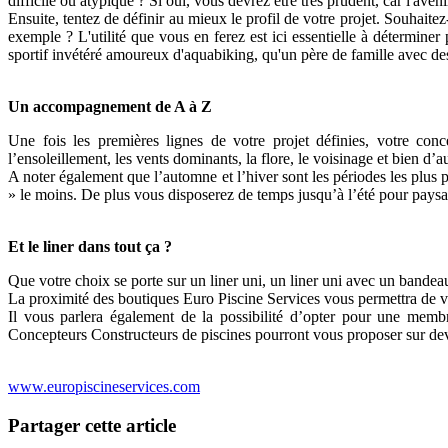
difficile ou atypique ? Si oui, vous devrez être très prudent, car l'ave
Ensuite, tentez de définir au mieux le profil de votre projet. Souhait
exemple ? L'utilité que vous en ferez est ici essentielle à déterminer
sportif invétéré amoureux d'aquabiking, qu'un père de famille avec de
Un accompagnement de A à Z
Une fois les premières lignes de votre projet définies, votre co
l’ensoleillement, les vents dominants, la flore, le voisinage et bien d’a
A noter également que l’automne et l’hiver sont les périodes les plus pr
» le moins. De plus vous disposerez de temps jusqu’à l’été pour paysag
Et le liner dans tout ça ?
Que votre choix se porte sur un liner uni, un liner uni avec un bandea
La proximité des boutiques Euro Piscine Services vous permettra de ven
Il vous parlera également de la possibilité d’opter pour une memb
Concepteurs Constructeurs de piscines pourront vous proposer sur devis
www.europiscineservices.com
Partager cette article