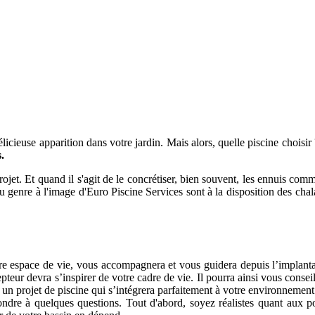
élicieuse apparition dans votre jardin. Mais alors, quelle piscine choisir
.
 projet. Et quand il s'agit de le concrétiser, bien souvent, les ennuis c
du genre à l'image d'Euro Piscine Services sont à la disposition des chala
otre espace de vie, vous accompagnera et vous guidera depuis l’implant
teur devra s’inspirer de votre cadre de vie. Il pourra ainsi vous consei
r un projet de piscine qui s’intégrera parfaitement à votre environnement
dre à quelques questions. Tout d'abord, soyez réalistes quant aux possi