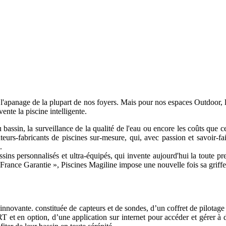
l'apanage de la plupart de nos foyers. Mais pour nos espaces Outdoor, l
nte la piscine intelligente.
 bassin, la surveillance de la qualité de l'eau ou encore les coûts que ce
eurs-fabricants de piscines sur-mesure, qui, avec passion et savoir-fa
.
ssins personnalisés et ultra-équipés, qui invente aujourd'hui la toute p
e France Garantie », Piscines Magiline impose une nouvelle fois sa grif
t innovante. constituée de capteurs et de sondes, d’un coffret de pilot
 et en option, d’une application sur internet pour accéder et gérer à di