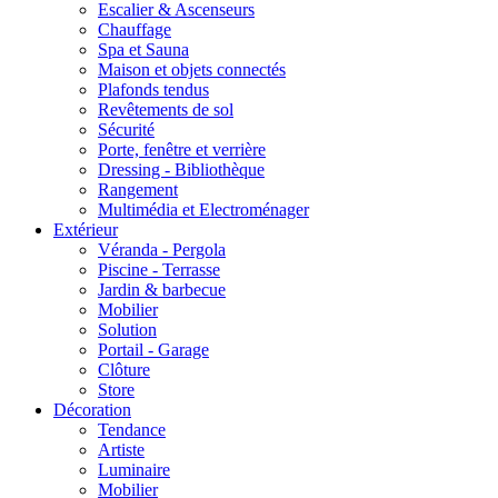
Escalier & Ascenseurs
Chauffage
Spa et Sauna
Maison et objets connectés
Plafonds tendus
Revêtements de sol
Sécurité
Porte, fenêtre et verrière
Dressing - Bibliothèque
Rangement
Multimédia et Electroménager
Extérieur
Véranda - Pergola
Piscine - Terrasse
Jardin & barbecue
Mobilier
Solution
Portail - Garage
Clôture
Store
Décoration
Tendance
Artiste
Luminaire
Mobilier