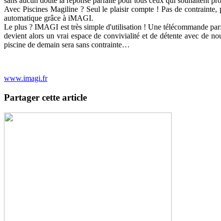
sans aucun doute la réponse parfaite pour tous ceux qui souhaitent profi
Avec Piscines Magiline ? Seul le plaisir compte ! Pas de contrainte, p
automatique grâce à iMAGI.
Le plus ? IMAGI est très simple d'utilisation ! Une télécommande parfa
devient alors un vrai espace de convivialité et de détente avec de n
piscine de demain sera sans contrainte…
www.imagi.fr
Partager cette article