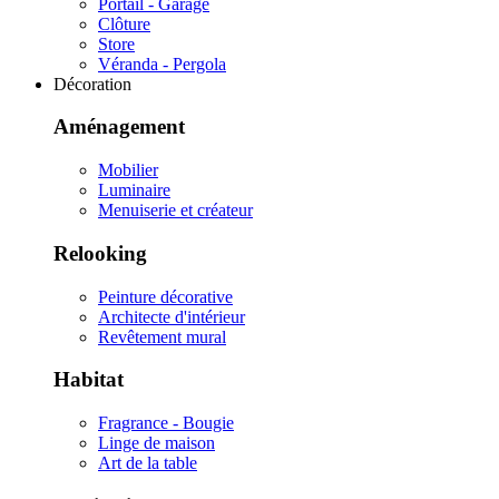
Portail - Garage
Clôture
Store
Véranda - Pergola
Décoration
Aménagement
Mobilier
Luminaire
Menuiserie et créateur
Relooking
Peinture décorative
Architecte d'intérieur
Revêtement mural
Habitat
Fragrance - Bougie
Linge de maison
Art de la table