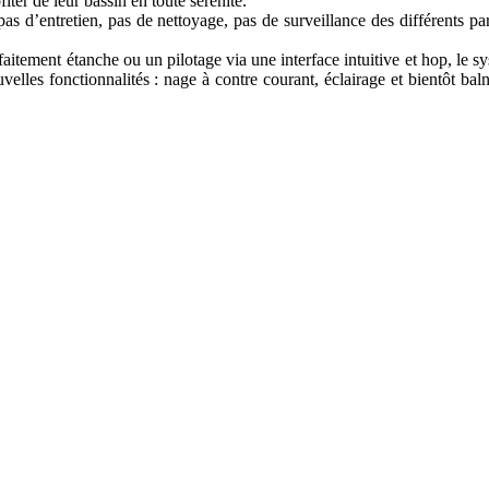
ter de leur bassin en toute sérénité.
as d’entretien, pas de nettoyage, pas de surveillance des différents par
itement étanche ou un pilotage via une interface intuitive et hop, le sy
ouvelles fonctionnalités : nage à contre courant, éclairage et bientôt 