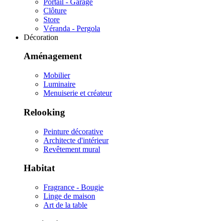
Portail - Garage
Clôture
Store
Véranda - Pergola
Décoration
Aménagement
Mobilier
Luminaire
Menuiserie et créateur
Relooking
Peinture décorative
Architecte d'intérieur
Revêtement mural
Habitat
Fragrance - Bougie
Linge de maison
Art de la table