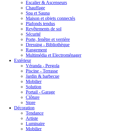
Escalier & Ascenseurs
Chauffage
Spa et Sauna
Maison et objets connectés
Plafonds tendus
Revêtements de sol
Sécurité
Porte, fenêtre et verrière
Dressing - Bibliothèque
Rangement
Multimédia et Electroménager
Extérieur
Véranda - Pergola
Piscine - Terrasse
Jardin & barbecue
Mobilier
Solution
Portail - Garage
Clôture
Store
Décoration
Tendance
Artiste
Luminaire
Mobilier