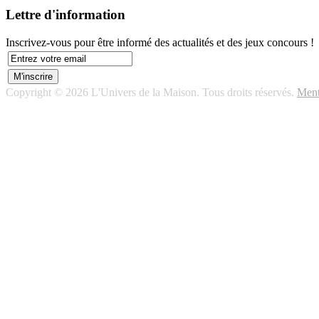
Lettre d'information
Inscrivez-vous pour être informé des actualités et des jeux concours !
Copyright © 2026 L'Univers de la Maison. Tous droits réservés.
Ment