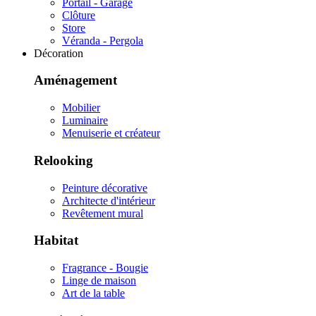
Portail - Garage
Clôture
Store
Véranda - Pergola
Décoration
Aménagement
Mobilier
Luminaire
Menuiserie et créateur
Relooking
Peinture décorative
Architecte d'intérieur
Revêtement mural
Habitat
Fragrance - Bougie
Linge de maison
Art de la table