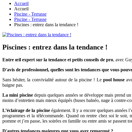
Accueil
Accueil
Piscine - Terrasse
Piscine - Terrasse
Piscines : entrez dans la tendance !
Piscines : entrez dans la tendance !
Entre œil expert sur la tendance et petits conseils de pro
, avec Gu
D'avis de professionnel, quelles sont les tendances que vous pou
Sans hésiter, la convivialité autour de la piscine !
Le
pool house
ave
baigne pas.
La mini piscine
depuis quelques années se développe mais prend un ess
moins d’entretien mais mieux équipés (buses balnéo, nage à contre-c
L’éclairage de la piscine
également.
Il y a encore quelques années l’é
programmes et la télécommande. Quand on rentre chez soi le soir, mê
pomme et j’en passe, les soirées en famille ou entre amis se passent to
D'autres tendances majeures que vous avez remarqué ?