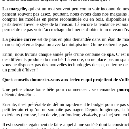
La margelle,
qui est un mot souvent peu connu voir inconnu de nos cli
pensent souvent pas assez, pourtant, nous avons dans nos magasins 1
compter les modèles en pierre reconstituée ou en bois, disponibles
parfaitement avec le style de la maison. Là encore la tendance est aux
permet de ne pas voir l’accrochage du liner et d’obtenir un niveau d’e
La piscine carrée
est de plus en plus demandée dans un élan de moder
marocain) et en adéquation avec la mini-piscine. On ne recherche pas 
Enfin, nous livrons chaque année près d’une centaine de
spa.
C’est u
des différents produits du marché. Là encore, on ne place pas un spa n’
vous ne disposez pas des nouvelles technologies de spa, en terme de
un produit d’hiver !
Quels conseils donneriez-vous aux lecteurs qui projettent de s'offr
Une petite chose toute bête pour commencer : se demander
pourq
détente/bien-être…
Ensuite, il est préférable de définir rapidement le budget pour ne pas s
petit terrain et qu’on ne souhaite pas nager. Depuis longtemps, la f
extérieurs (terrasse, lieu de vie, profondeur, vis-à-vis, piscine) sera e
Il est essentiel également de faire appel à une société dont la constru