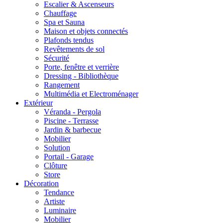
Escalier & Ascenseurs
Chauffage
Spa et Sauna
Maison et objets connectés
Plafonds tendus
Revêtements de sol
Sécurité
Porte, fenêtre et verrière
Dressing - Bibliothèque
Rangement
Multimédia et Electroménager
Extérieur
Véranda - Pergola
Piscine - Terrasse
Jardin & barbecue
Mobilier
Solution
Portail - Garage
Clôture
Store
Décoration
Tendance
Artiste
Luminaire
Mobilier