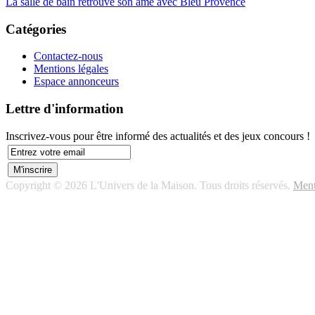
La salle de bain retrouve son âme avec Bleu Provence
Catégories
Contactez-nous
Mentions légales
Espace annonceurs
Lettre d'information
Inscrivez-vous pour être informé des actualités et des jeux concours !
Copyright © 2026 L'Univers de la Maison. Tous droits réservés.
Ment